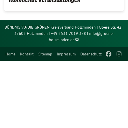
BÜNDNIS 90/DIE GRÜNEN Kreisverband Holzminden | Obere Str. 42 |
37603 Holzminden |
+49 5531 7019 378
|
info@
gruene-
holzminden.de
Home
Kontakt
Sitemap
Impressum
Datenschutz