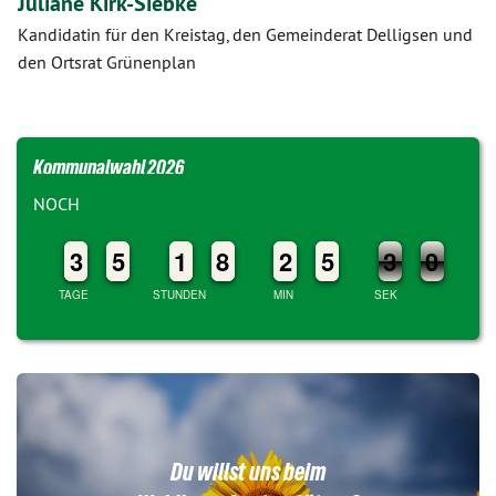
Juliane Kirk-Siebke
Kandidatin für den Kreistag, den Gemeinderat Delligsen und
den Ortsrat Grünenplan
Kommunalwahl 2026
NOCH
2
2
3
3
4
4
5
5
1
1
1
1
7
7
8
8
1
1
2
2
4
4
5
5
3
2
0
9
2
9
TAGE
STUNDEN
MIN
SEK
Du willst uns beim