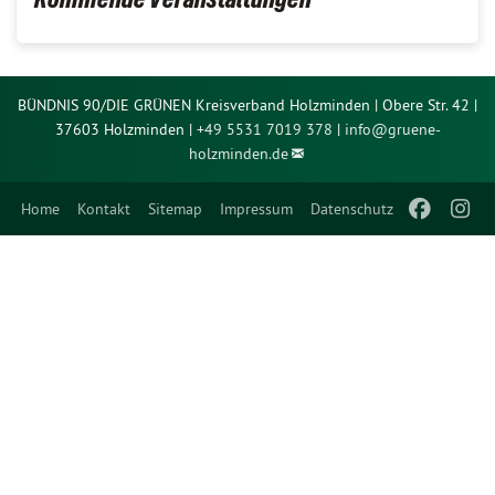
BÜNDNIS 90/DIE GRÜNEN Kreisverband Holzminden | Obere Str. 42 |
37603 Holzminden |
+49 5531 7019 378
|
info@
gruene-
holzminden.de
Home
Kontakt
Sitemap
Impressum
Datenschutz