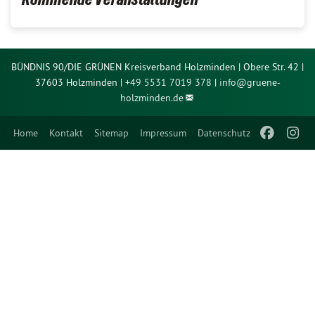
BÜNDNIS 90/DIE GRÜNEN Kreisverband Holzminden | Obere Str. 42 |
37603 Holzminden |
+49 5531 7019 378
|
info@
gruene-
holzminden.de
Home
Kontakt
Sitemap
Impressum
Datenschutz