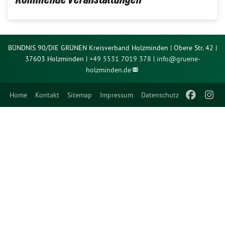
BÜNDNIS 90/DIE GRÜNEN Kreisverband Holzminden | Obere Str. 42 |
37603 Holzminden |
+49 5531 7019 378
|
info@
gruene-
holzminden.de
Home
Kontakt
Sitemap
Impressum
Datenschutz