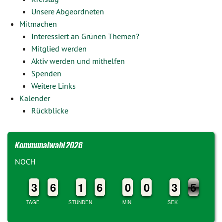
Unsere Abgeordneten
Mitmachen
Interessiert an Grünen Themen?
Mitglied werden
Aktiv werden und mithelfen
Spenden
Weitere Links
Kalender
Rückblicke
Kommunalwahl 2026
NOCH
2
2
3
3
5
5
6
6
1
1
1
1
5
5
6
6
9
9
0
0
9
9
0
0
2
2
3
3
6
5
5
TAGE
STUNDEN
MIN
SEK