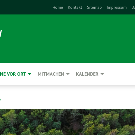
Home
Kontakt
Sitemap
Impressum
D
N
NE VOR ORT
MITMACHEN
KALENDER
G